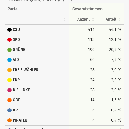
tabellarisch
Amtliches Endergebnis, 31.05.2019 09:34:10
Partei
Gesamtstimmen
Anzahl
Anteil
CSU
411
44,1 %
SPD
113
12,1 %
GRÜNE
190
20,4 %
AfD
69
7,4 %
FREIE WÄHLER
28
3,0 %
FDP
24
2,6 %
DIE LINKE
28
3,0 %
ÖDP
14
1,5 %
BP
4
0,4 %
PIRATEN
4
0,4 %