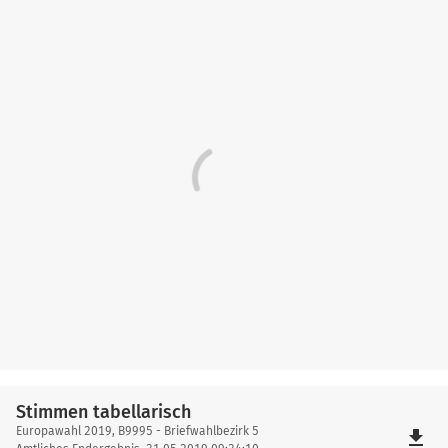
Stimmen tabellarisch
Stimmen
Europawahl 2019, B9995 - Briefwahlbezirk 5
file_download