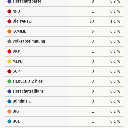
Tierschutzpartei
8
0,9 %
NPD
1
0,1 %
Die PARTEI
10
1,1 %
FAMILIE
5
0,5 %
Volksabstimmung
3
0,3 %
DKP
1
0,1 %
MLPD
0
0,0 %
SGP
0
0,0 %
TIERSCHUTZ hier!
3
0,3 %
Tierschutzallianz
0
0,0 %
Bündnis C
0
0,0 %
BIG
1
0,1 %
BGE
1
0,1 %