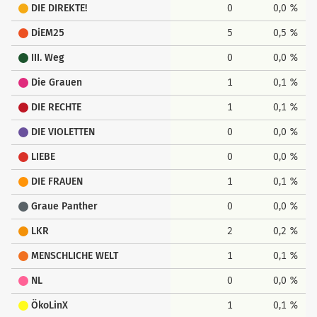
DIE DIREKTE!
0
0,0 %
DiEM25
5
0,5 %
III. Weg
0
0,0 %
Die Grauen
1
0,1 %
DIE RECHTE
1
0,1 %
DIE VIOLETTEN
0
0,0 %
LIEBE
0
0,0 %
DIE FRAUEN
1
0,1 %
Graue Panther
0
0,0 %
LKR
2
0,2 %
MENSCHLICHE WELT
1
0,1 %
NL
0
0,0 %
ÖkoLinX
1
0,1 %